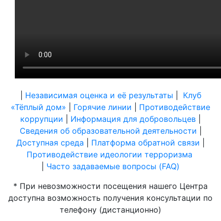
|
Независимая оценка и её результаты
|
Клуб
«Тёплый дом»
|
Горячие линии
|
Противодействие
коррупции
|
Информация для добровольцев
|
Сведения об образовательной деятельности
|
Доступная среда
|
Платформа обратной связи
|
Противодействие идеологии терроризма
|
Часто задаваемые вопросы (FAQ)
* При невозможности посещения нашего Центра
доступна возможность получения консультации по
телефону (дистанционно)