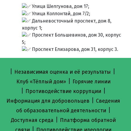
Улица Шелгунова, дом 17;
Улица Коллонтай, дом 7/2;
Дальневосточный проспект, дом 8,
корпус 1;
Проспект Большевиков, дом 30, корпус
5;
Проспект Елизарова, дом 31, корпус 3.
|
|
Независимая оценка и её результаты
|
Клуб «Тёплый дом»
Горячие линии
|
|
Противодействие коррупции
|
Информация для добровольцев
Сведения
|
об образовательной деятельности
|
Доступная среда
Платформа обратной
|
связи
Противодействие идеологии