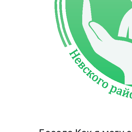
Главная
О
Отделения
Ваканси
нас