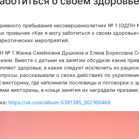
заботиться о своем здоровь
 дневного пребывания несовершеннолетних № 1 (ОДПН 
х привычек «Как я могу заботиться о своем здоровье
аркотических мероприятий.
Н № 1 Жанна Семёновна Душкина и Елена Борисовна С
изни. Вместе с детьми на занятии обсудили какие при
епляют здоровье, а какие следует исключить из рацион
вопросы, рассказывали о своих действиях по укреплени
-викторину, где напомнили пословицы и поговорки о з
ями викторины, в конце занятия их наградили призами
ке:
https://vk.com/album-5381395_302160469