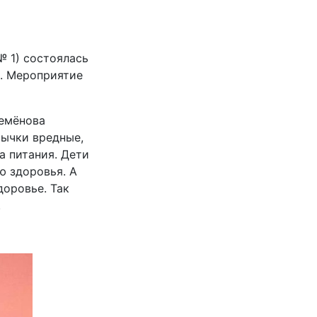
е
№ 1) состоялась
». Мероприятие
емёнова
вычки вредные,
а питания. Дети
ю здоровья. А
доровье. Так
.