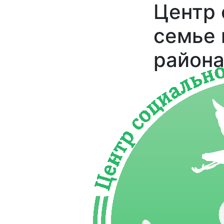
Центр
семье 
района