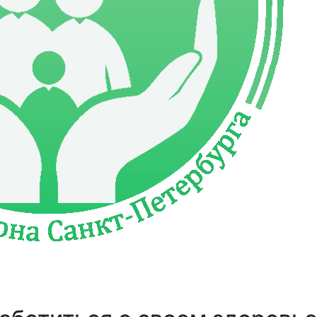
Най
и
Площадки
Контакты
Обратная
Семьям
связь
СВО