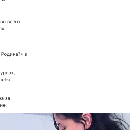
во всего
ях
 Родина?» в
урсах,
себя
а за
ие.