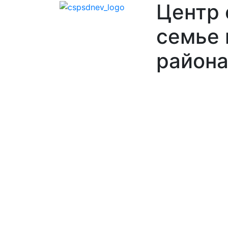
Центр
семье 
района