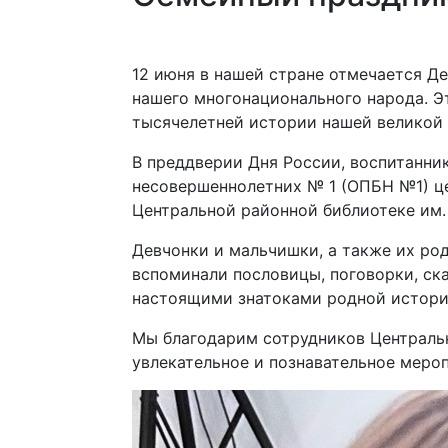
12 июня в нашей стране отмечается Д
нашего многонационального народа. Э
тысячелетней истории нашей великой 
​В преддверии Дня России, воспитанн
несовершеннолетних № 1 (ОПБН №1) це
Центральной районной библиотеке им.
​Девчонки и мальчишки, а также их ро
вспоминали пословицы, поговорки, ск
настоящими знатоками родной истории
Мы благодарим сотрудников Центральн
увлекательное и познавательное меро