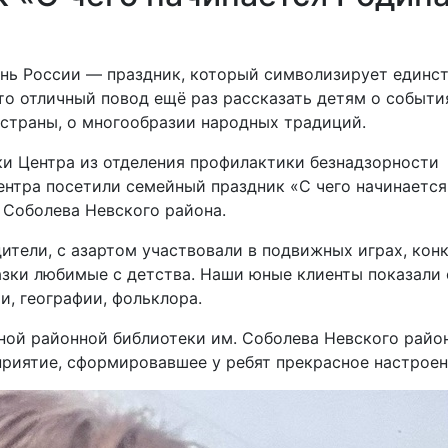
ень России — праздник, который символизирует единст
то отличный повод ещё раз рассказать детям о событи
страны, о многообразии народных традиций.
ики Центра из отделения профилактики безнадзорности
нтра посетили семейный праздник «С чего начинается
 Соболева Невского района.
дители, с азартом участвовали в подвижных играх, конк
азки любимые с детства. Наши юные клиенты показали 
, географии, фольклора.
ой районной библиотеки им. Соболева Невского район
приятие, сформировавшее у ребят прекрасное настроен