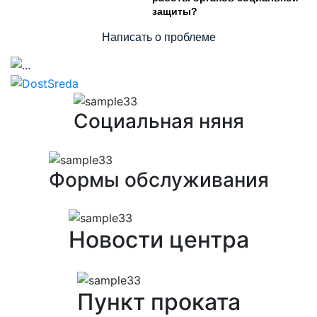
защиты?
Написать о проблеме
Предыдущий
След
Социальная няня
Формы обслуживания
Новости центра
Пункт проката