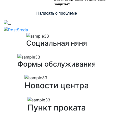
защиты?
Написать о проблеме
Предыдущий
След
Социальная няня
Формы обслуживания
Новости центра
Пункт проката