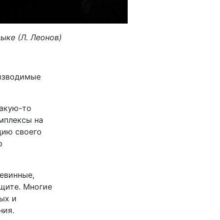
ыке (Л. Леонов)
оизводимые
какую-то
мплексы на
цию своего
р
евинные,
ащите. Многие
ых и
ния.