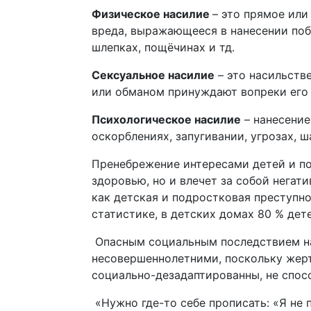
Физическое насилие
– это прямое или
вреда, выражающееся в нанесении побо
шлепках, пощёчинах и тд.
Сексуальное насилие
– это насильстве
или обманом принуждают вопреки его
Психологическое насилие
– нанесение
оскорблениях, запугивании, угрозах, ш
Пренебрежение интересами детей и п
здоровью, но и влечет за собой негат
как детская и подростковая преступно
статистике, в детских домах 80 % дет
Опасным социальным последствием на
несовершеннолетними, поскольку жерт
социально-дезадаптированны, не спос
«Нужно где-то себе прописать: «Я не 