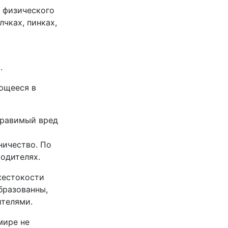
я физического
чках, пинках,
.
ющееся в
правимый вред
ничество. По
родителях.
жестокости
бразованны,
ителями.
мире не