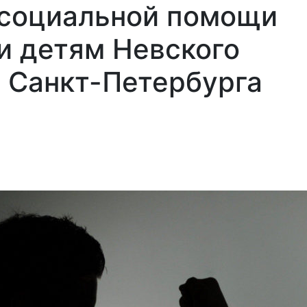
 социальной помощи
и детям Невского
 Санкт-Петербурга
Най
и
Площадки
Контакты
Обратная
Семьям
связь
СВО