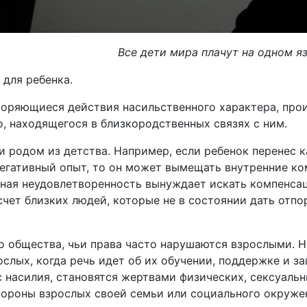
Все дети мира плачут на одном яз
для ребенка.
вторяющиеся действия насильственного характера, пр
, находящегося в близкородственных связях с ним.
и родом из детства. Например, если ребенок перенес 
негативный опыт, то он может вымещать внутренние ко
тная неудовлетворенность вынуждает искать компенса
чет близких людей, которые не в состоянии дать отпо
о общества, чьи права часто нарушаются взрослыми. Н
ослых, когда речь идет об их обучении, поддержке и з
насилия, становятся жертвами физических, сексуальн
ороны взрослых своей семьи или социального окруже