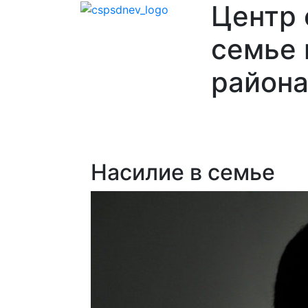
Центр
семье 
района
Главная
О
Отделения
Ваканси
нас
Насилие в семье