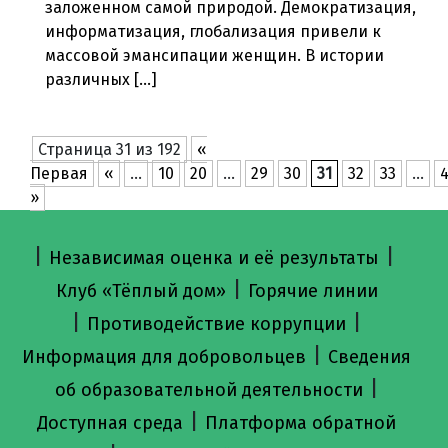
заложенном самой природой. Демократизация,
информатизация, глобализация привели к
массовой эмансипации женщин. В истории
различных […]
Страница 31 из 192
«
Первая
«
...
10
20
...
29
30
31
32
33
...
»
|
|
Независимая оценка и её результаты
|
Клуб «Тёплый дом»
Горячие линии
|
|
Противодействие коррупции
|
Информация для добровольцев
Сведения
|
об образовательной деятельности
|
Доступная среда
Платформа обратной