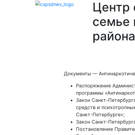
Центр
семье 
района
Главная
О
Отделения
Ваканси
нас
Документы — Антинаркотиче
Распоряжение Админист
программы «Антинаркот
Закон Санкт-Петербурга
средств и психотропны
Санкт-Петербурге»;
Закон Санкт-Петербурга
Постановление Правител