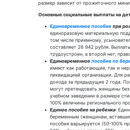
размер зависит от прожиточного мини
Основные социальные выплаты на дет
Единовременное пособие
при ро
единоразовую материальную подд
том числе приемному, усыновител
составляет 26 942 рубля. Выплат
трудоустроен, а второй нет, пра
Единовременное
пособие по бер
имеют как работающие, так и не
ликвидацией организации. Для р
дохода за предыдущие 2 года. По
могут претендовать женщины без
учебном заведении в размере ст
100% величины регионального пр
Единое пособие на ребенка
: Еди
беременным (женщинам, вставшим 
пособия варьируется (50-100% п