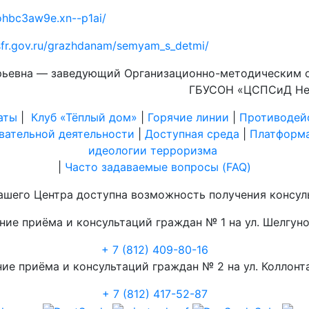
ohbc3aw9e.xn--p1ai/
/sfr.gov.ru/grazhdanam/semyam_s_detmi/
ерьевна — заведующий Организационно-методическим 
ГБУСОН «ЦСПСиД Не
аты
|
Клуб «Тёплый дом»
|
Горячие линии
|
Противодей
вательной деятельности
|
Доступная среда
|
Платформа
идеологии терроризма
|
Часто задаваемые вопросы (FAQ)
шего Центра доступна возможность получения консул
ние приёма и консультаций граждан № 1 на ул. Шелгунов
+ 7 (812) 409-80-16
ие приёма и консультаций граждан № 2 на ул. Коллонта
+ 7 (812) 417-52-87