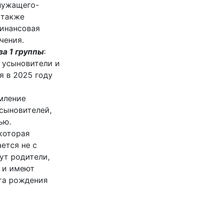
служащего-
 также
финансовая
чения.
ва 1 группы
:
 усыновители и
я в 2025 году
мление
сыновителей,
ью.
которая
ется не с
ут родители,
 и имеют
та рождения