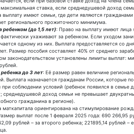
начается, если при базовой ставке доход на члена сем
максимальная ставка, если среднедушевой доход семь
 выплату имеют семьи, где дети являются гражданами
ет регионального прожиточного минимума.
 ребенком (до 1,5 лет)
: Право на выплату имеют лица 
 фактически ухаживают за ребенком. Если уходом зан
ачается одному из них. Выплата предоставляется со д
ет. Размер пособия составляет 40% от среднего зарабо
ом законодательством установлены лимиты выплат: мин
рублей.
 ребенка до 3 лет
: Её размер равен величине регионал
й. Выплата назначается гражданам России, которые п
при соблюдении условий (ребенок появился в семье д
ет; среднедушевой доход семьи не превышает двукратн
бного гражданина в регионе).
а маткапитала ориентирована на стимулирование рожд
Размер выплат после 1 февраля 2025 года: 690 266,95 р
62,09 рублей – за второго ребенка; 221895,14 рублей – 
ца.