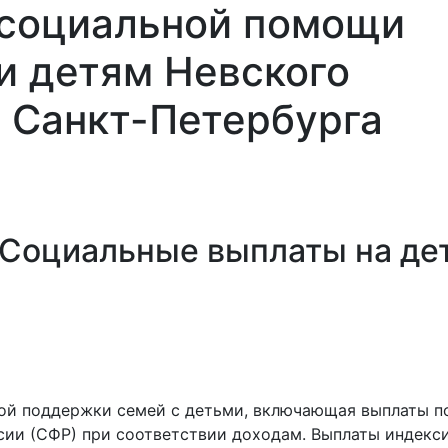
 социальной помощи
и детям Невского
 Санкт-Петербурга
Най
и
Площадки
Контакты
Обратная
Семьям
связь
СВО
 Социальные выплаты на де
ой поддержки семей с детьми, включающая выплаты п
ии (СФР) при соответствии доходам. Выплаты индекси