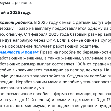
мума в регионе.
ей в 2025 году:
ждении ребенка
.
В 2025 году семьи с детьми могут о
ержку. Право на выплату предоставляется одному из р
ю, опекуну. С 1 февраля 2025 года базовый размер вы
ы идут напрямую через СФР. Если в семье один из супр
во на оформление получает работающий родитель.
еменности и родам
:
Право на пособие по беременности
работающие женщины, а также женщины, уволенные в с
аботающих размер выплат составляет 100% от среднем
собие выплачивается суммарно за период декрета. На
 официального трудоустройства. Студенкам пособие в
ипендии. Неработающим мамам пособие устанавливаетс
ожиточного минимума.
ное ежемесячное пособие – форма госпомощи, предназ
на учет до 12-й недели) и семьям с детьми от 0 до 17
рожиточного минимума) и определяется уровнем нужда