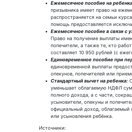
Ежемесячное пособие на ребенк
призывника имеет право на ежеме
распространяется на семьи курса
помощь предоставляется исключи
Ежемесячное пособие в связи с 
Право на получение выплаты име
попечители, а также те, кто рабо
составляет 10 950 рублей (с еже
Единовременное пособие при пер
единовременной выплаты предост
опекунов, попечителей или прием
Стандартный вычет на ребенка:
С
уменьшает облагаемую НДФЛ сумм
полного дохода, а с части, сокра
усыновители, опекуны и попечит
официальный доход, облагаемый 
или усыновления ребёнка.
Источники: