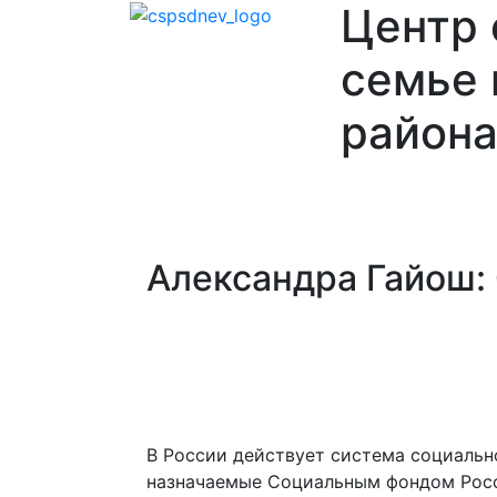
Центр
семье 
района
Главная
О
Отделения
Ваканси
нас
Александра Гайош:
В России действует система социальн
назначаемые Социальным фондом Росс