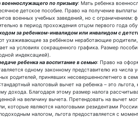
а военнослужащего по призыву
: Мать ребенка военно
сячное детское пособие. Право на получение выплаты
нтов военных учебных заведений, но с ограничением: 
тельно в период прохождения отцом первого года обу
уходом за ребенком-инвалидом или инвалидом с детст
ют ухаживающие за ребёнком неработающие родители,
тает на условиях сокращенного графика. Размер пособи
годной индексацией).
едаче ребенка на воспитание в семью
: Право на офор
авляется одному законному представителю из числа у
ных родителей, принявших несовершеннолетнего в сем
тандартный налоговый вычет на ребенка – это льгота, 
у дохода. Благодаря этому размер налога рассчитыва
щенной на величину вычета. Претендовать на вычет мог
ели, которые являются налоговыми резидентами России
подоходным налогом, льгота предоставляется с момен