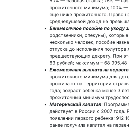
50% — базовая ставка; 75% — наз
прожиточного минимума; 100% — 
еще ниже прожиточного. Право на
среднедушевой доход не превыша
Ежемесячное пособие по уходу за
родственники, опекуны), которые
несколько человек, пособие назн
отпуска до исполнения полутора л
предшествующих декрету. При эт
83 рублей; максимум – 68 995,48 
Ежемесячная выплата на первого
прожиточного минимума для дете
проживают на территории страны 
года; возраст ребенка менее 3 л
прожиточный минимум трудоспосо
Материнский капитал
: Программ
действует в России с 2007 года. 
появлении первого ребенка; 912 1
ранее получила капитал на первен