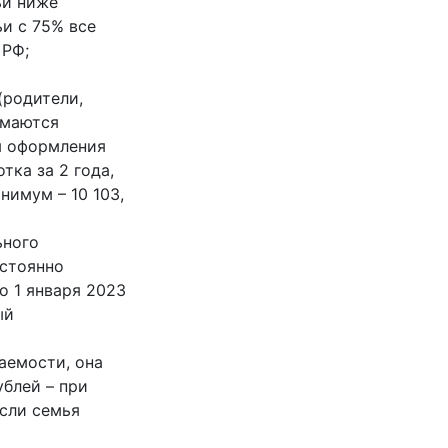
ьи ниже
и с 75% все
 РФ;
(родители,
имаются
ня оформления
тка за 2 года,
имум – 10 103,
ьного
остоянно
о 1 января 2023
ый
аемости, она
ублей – при
если семья