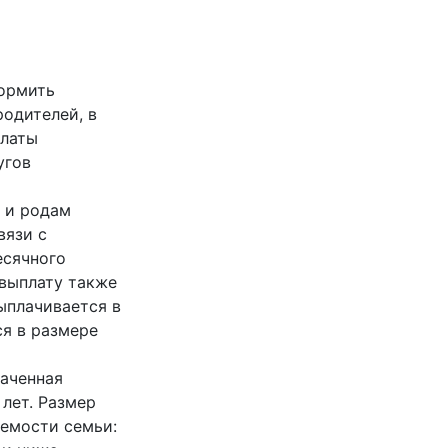
формить
одителей, в
платы
угов
 и родам
вязи с
есячного
 выплату также
ыплачивается в
я в размере
наченная
 лет. Размер
емости семьи: