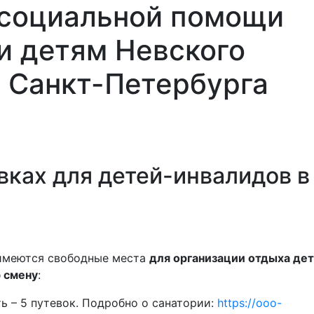
 социальной помощи
и детям Невского
 Санкт-Петербурга
Най
и
Площадки
Контакты
Обратная
Семьям
связь
СВО
ках для детей-инвалидов в
 имеются свободные места
для организации отдыха де
 смену
:
ть – 5 путевок. Подробно о санатории:
https://ooo-