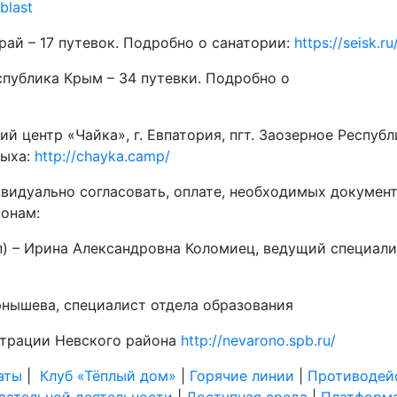
blast
рай – 17 путевок. Подробно о санатории:
https://seisk.ru
еспублика Крым – 34 путевки. Подробно о
 центр «Чайка», г. Евпатория, пгт. Заозерное Республ
дыха:
http://chayka.camp/
ивидуально согласовать, оплате, необходимых докумен
онам:
ап) – Ирина Александровна Коломиец, ведущий специали
рнышева, специалист отдела образования
страции Невского района
http://nevarono.spb.ru/
аты
|
Клуб «Тёплый дом»
|
Горячие линии
|
Противодей