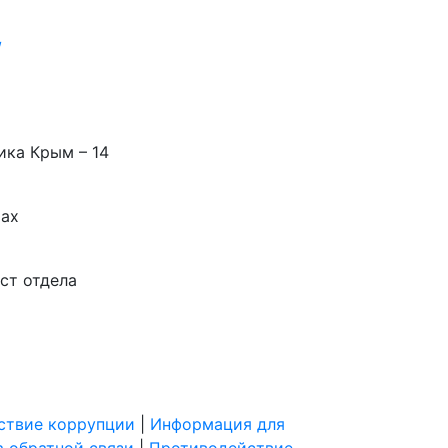
/
ика Крым – 14
тах
ст отдела
ствие коррупции
|
Информация для