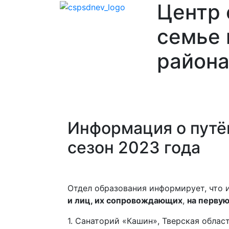
Центр
семье 
района
Главная
О
Отделения
Ваканси
нас
Информация о путёв
сезон 2023 года
Отдел образования информирует, что
и лиц, их сопровождающих
,
на первую
1. Санаторий «Кашин», Тверская облас