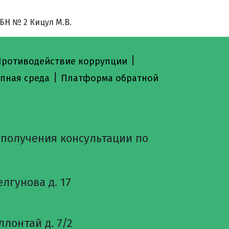
БН № 2 Кицул М.В.
|
ротиводействие коррупции
|
пная среда
Платформа обратной
 получения консультации по
лгунова д. 17
лонтай д. 7/2