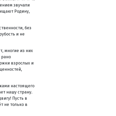
жением звучали
щищают Родину,
ственности, без
рубость и не
, многие из них
 рано
ержки взрослых и
 ценностей,
иками настоящего
ет нашу страну.
вигу! Пусть в
т не только в