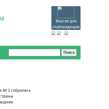
ям
Версия для
слабовидящих
Найти:
х № 2 собрались
 страны
раздник