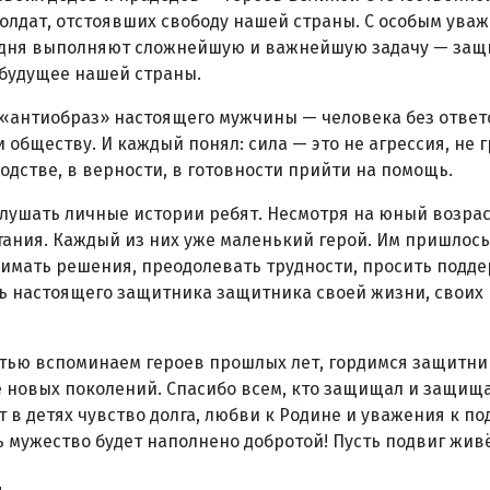
солдат, отстоявших свободу нашей страны. С особым ува
годня выполняют сложнейшую и важнейшую задачу — за
 будущее нашей страны.
 «антиобраз» настоящего мужчины — человека без ответ
и обществу. И каждый понял: сила — это не агрессия, не г
одстве, в верности, в готовности прийти на помощь.
лушать личные истории ребят. Несмотря на юный возраст
ания. Каждый из них уже маленький герой. Им пришлось
нимать решения, преодолевать трудности, просить подд
уть настоящего защитника защитника своей жизни, своих
остью вспоминаем героев прошлых лет, гордимся защитн
 новых поколений. Спасибо всем, кто защищал и защища
 в детях чувство долга, любви к Родине и уважения к под
ь мужество будет наполнено добротой! Пусть подвиг живё