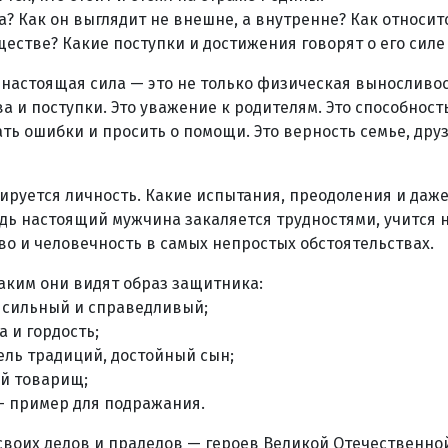
? Как он выглядит не внешне, а внутренне? Как относит
ществе? Какие поступки и достижения говорят о его силе
о настоящая сила — это не только физическая выносливос
ва и поступки. Это уважение к родителям. Это способнос
ать ошибки и просить о помощи. Это верность семье, дру
ируется личность. Какие испытания, преодоления и даж
едь настоящий мужчина закаляется трудностями, учится н
во и человечность в самых непростых обстоятельствах.
аким они видят образ защитника:
, сильный и справедливый;
 и гордость;
ель традиций, достойный сын;
й товарищ;
— пример для подражания.
своих дедов и прадедов — героев Великой Отечественной