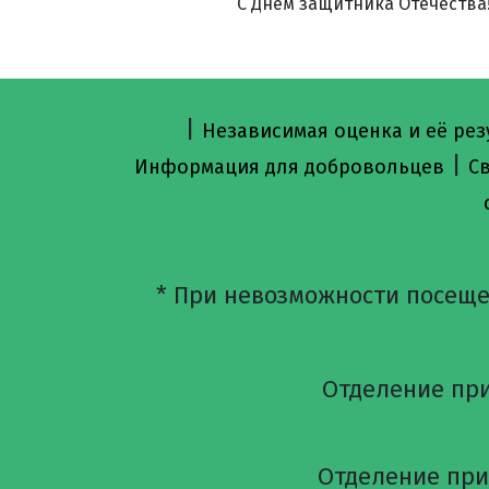
С Днём защитника Отечества
|
Независимая оценка и её рез
|
Информация для добровольцев
С
* При невозможности посеще
Отделение при
Отделение приё