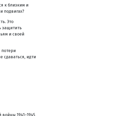
ся к близким и
 и подвигах?
ть. Это
ть защитить
зьям и своей
е потери
е сдаваться, идти
 войны 1941–1945