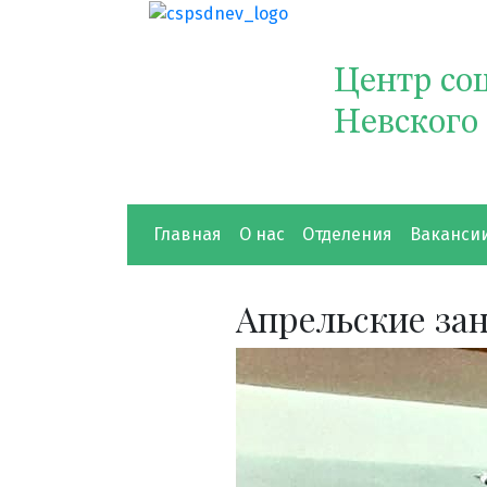
Центр со
Невского
Главная
О нас
Отделения
Ваканси
Апрельские за