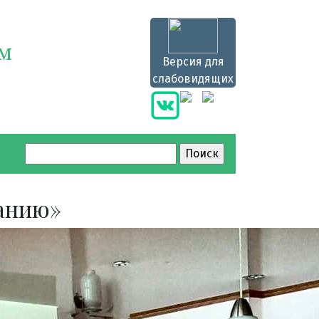
ям
Версия для
слабовидящих
Найти:
ванию»