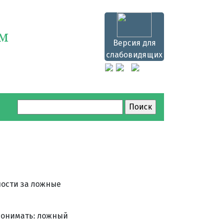
ям
Версия для
слабовидящих
Найти:
ности за ложные
понимать: ложный