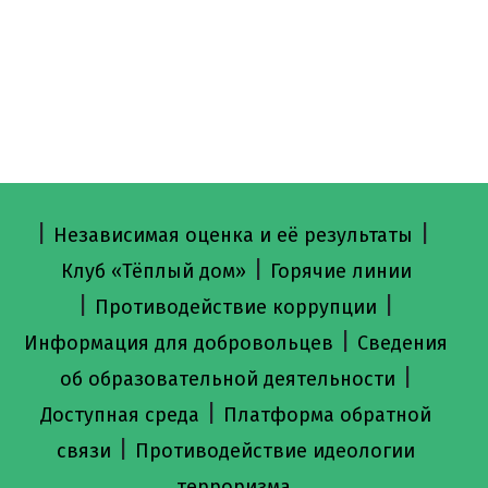
|
|
Независимая оценка и её результаты
|
Клуб «Тёплый дом»
Горячие линии
|
|
Противодействие коррупции
|
Информация для добровольцев
Сведения
|
об образовательной деятельности
|
Доступная среда
Платформа обратной
|
связи
Противодействие идеологии
терроризма