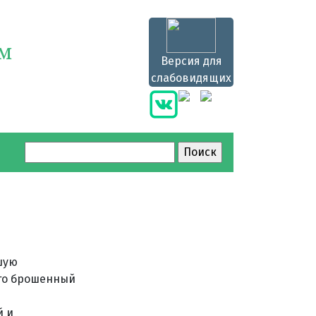
ям
Версия для
слабовидящих
Найти:
шую
 то брошенный
й и