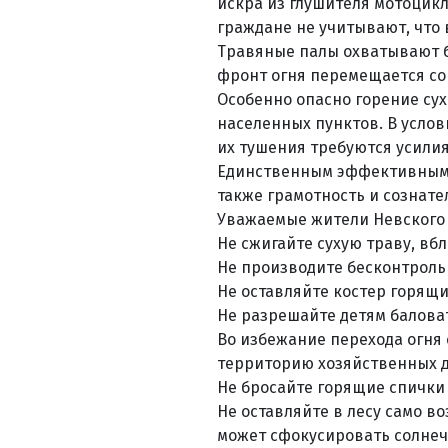
искра из глушителя мотоцикла
граждане не учитывают, что
Травяные палы охватывают б
фронт огня перемещается со 
Особенно опасно горение су
населенных пунктов. В усло
их тушения требуются усили
Единственным эффективным 
также грамотность и сознате
Уважаемые жители Невского 
Не сжигайте сухую траву, вбл
Не производите бесконтроль
Не оставляйте костер горящи
Не разрешайте детям баловат
Во избежание перехода огня с
территорию хозяйственных д
Не бросайте горящие спички 
Не оставляйте в лесу само в
может сфокусировать солнеч