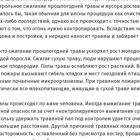
трольное сжигание прошлогодней травы и мусора доста
алось бы, такая обычная для весны процедура как очист
х-либо последствий, однако все происходит с точностью
ют о том, что огонь нужно контролировать. Вследствие ч
ома и постройки, а нередко наносит травмы и забирает
что сжигание прошлогодней травы ускоряет рост молодой
одой поросли. Сжигая сухую траву, люди нарушают проце
ное плодородие. Палы травы ослабляют рост растений. В
 пожары вызывают гибель кладок и мест гнездовий птиц
езные почвенные микроорганизмы. При травяном пожаре 
тически все млекопитающие, живущие в сухой траве или
алы происходят по вине человека. Иногда выжигание тр
ой опасности за счет «контролируемого» выжигания сух
кольку удержать травяной пал под контролем удается оч
большие расстояния. Другой причиной травяных пожаро
осторожность: оставленный без присмотра костер, брош