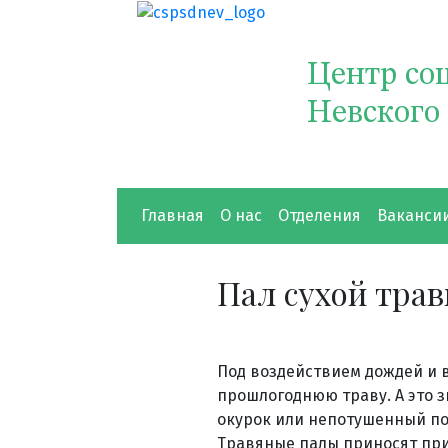
Центр со
Невского
Главная
О нас
Отделения
Ваканси
Пал сухой тра
Под воздействием дождей и 
прошлогоднюю траву. А это з
окурок или непотушенный пол
Травяные палы приносят при