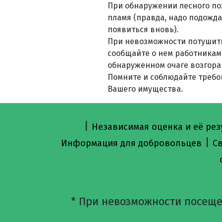
При обнаружении лесного по
пламя (правда, надо подожда
появиться вновь).
При невозможности потушить
сообщайте о нем работникам 
обнаруженном очаге возгоран
Помните и соблюдайте требо
Вашего имущества.
|
Независимая оценка и её рез
|
Информация для добровольцев
С
* При невозможности посеще