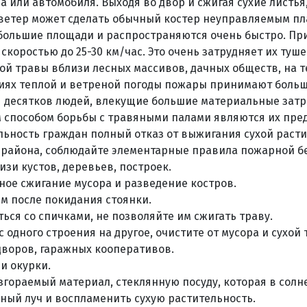
 или автомобиля. Выходя во двор и сжигая сухие листья,
 ветер может сделать обычный костер неуправляемым п
ольшие площади и распространяются очень быстро. Пр
скоростью до 25-30 км/час. Это очень затрудняет их туше
хой травы вблизи лесных массивов, дачных обществ, на 
виях теплой и ветреной погоды пожары принимают больш
я десятков людей, влекущие большие материальные затр
способом борьбы с травяными палами являются их пре
льность граждан полный отказ от выжигания сухой расти
района, соблюдайте элементарные правила пожарной бе
изи кустов, деревьев, построек.
ное сжигание мусора и разведение костров.
м после покидания стоянки.
ься со спичками, не позволяйте им сжигать траву.
 одного строения на другое, очистите от мусора и сухой
воров, гаражных кооперативов.
и окурки.
озгораемый материал, стеклянную посуду, которая в солн
ный луч и воспламенить сухую растительность.