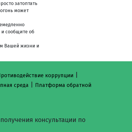
росто затоптать
 огонь может
немедленно
 и сообщите об
ом Вашей жизни и
|
ротиводействие коррупции
|
пная среда
Платформа обратной
 получения консультации по