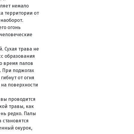
вляет немало
ка территории от
 наоборот.
его огонь
 человеческие
. Сухая трава не
сс образования
о время палов
. При поджогах
гибнут от огня
 на поверхности
авы проводится
ой травы, как
ень редко. Палы
в становятся
енный окурок,