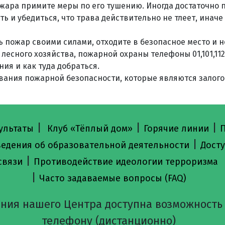
жара примите меры по его тушению. Иногда достаточно п
ть и убедиться, что трава действительно не тлеет, иначе
 пожар своими силами, отходите в безопасное место и 
лесного хозяйства, пожарной охраны телефоны 01,101,112
ия и как туда добраться.
вания пожарной безопасности, которые являются залог
|
|
|
ультаты
Клуб «Тёплый дом»
Горячие линии
П
|
ведения об образовательной деятельности
Досту
|
связи
Противодействие идеологии терроризма
|
Часто задаваемые вопросы (FAQ)
ния нашего Центра доступна возможность
телефону (дистанционно)