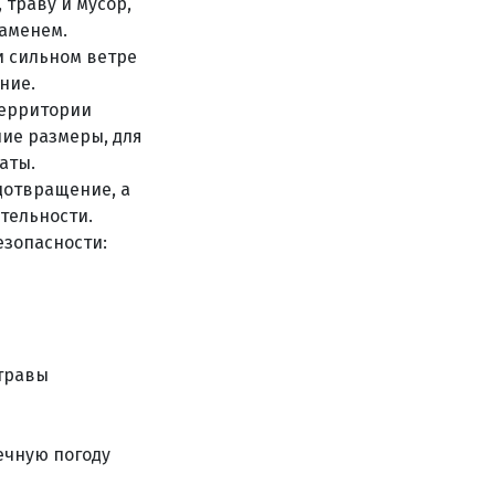
 траву и мусор,
ламенем.
и сильном ветре
ние.
территории
ие размеры, для
аты.
дотвращение, а
тельности.
зопасности:
 травы
ечную погоду