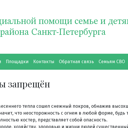
циальной помощи семье и дет
 района Санкт-Петербурга
и
Площадки
Контакты
Обратная связь
Семьям СВО
вы запрещён
весеннего тепла сошел снежный покров, обнажив высох
начит, что неосторожность с огнем в любой форме, будь
ностью костер, представляет собой опасность.
роде, хозяйству, здоровью и жизни людей существенны