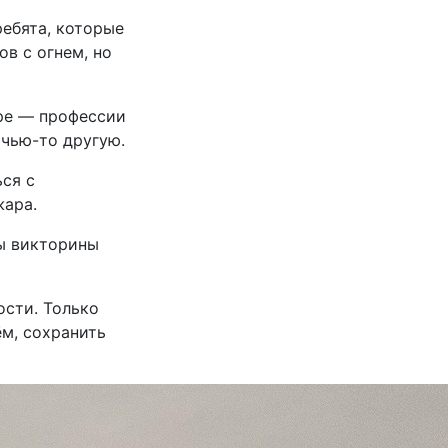
ебята, которые
в с огнем, но
ре — профессии
 чью-то другую.
ся с
жара.
сы викторины
ости. Только
м, сохранить