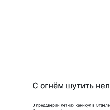
Главная
О
Отделения
Ваканси
нас
С огнём шутить не
В преддверии летних каникул в Отде