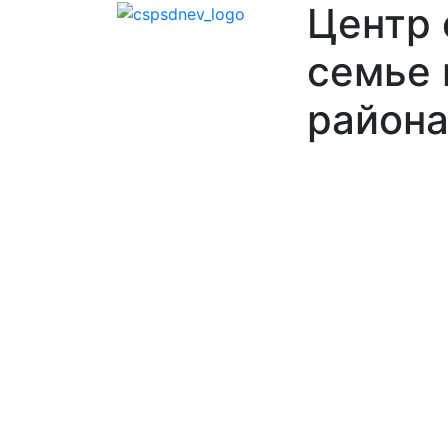
Центр
семье 
района