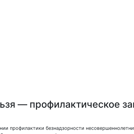
Най
и
Площадки
Контакты
Обратная
Семьям
связь
СВО
льзя — профилактическое за
лении профилактики безнадзорности несовершеннолетн