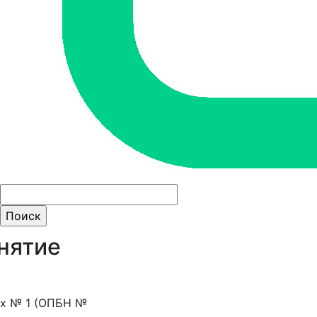
ти:
нятие
их № 1 (ОПБН №