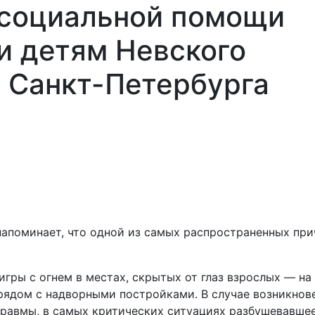
 социальной помощи
и детям Невского
 Санкт-Петербурга
Най
и
Площадки
Контакты
Обратная
Семьям
связь
СВО
апоминает, что одной из самых распространенных пр
гры с огнем в местах, скрытых от глаз взрослых — на
и рядом с надворными постройками. В случае возникно
равмы, в самых критических ситуациях разбушевавше