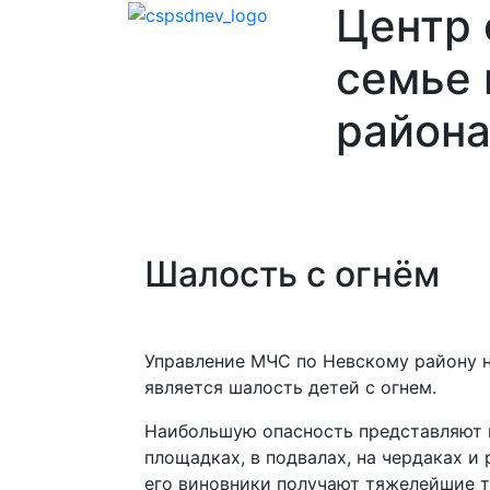
Центр
семье 
района
Главная
О
Отделения
Ваканси
нас
Шалость с огнём
Управление МЧС по Невскому району н
является шалость детей с огнем.
Наибольшую опасность представляют и
площадках, в подвалах, на чердаках 
его виновники получают тяжелейшие т