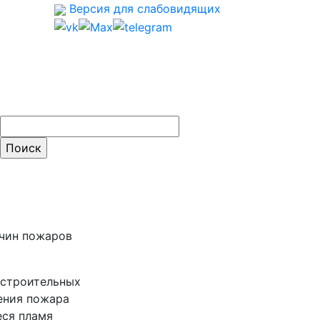
Версия для слабовидящих
ти:
ичин пожаров
 строительных
вения пожара
еся пламя