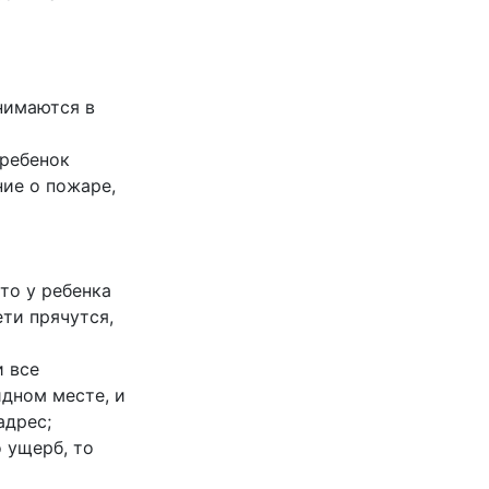
анимаются в
 ребенок
ние о пожаре,
то у ребенка
ети прячутся,
и все
дном месте, и
адрес;
 ущерб, то