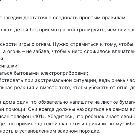
трагедии достаточно следовать простым правилам:
авлять детей без присмотра, контролируйте, чем они з
сности игры с огнем. Нужно стремиться к тому, чтобы
, а огонь – не забава, чтобы у него сложилось впечатле
й;
жигалки;
ваться бытовыми электроприборами;
йствовать при экстремальной ситуации, ведь очень час
ная реакция и вместо того, чтобы убежать от огня, д
я дома один, то обязательно напишите на листке бумаг
й помощи. Они всегда должны находиться на самом ви
ан телефон «101». Убедитесь, что ребенок знает свой 
дет по причине детской шалости и причинит кому-либо
нность в установленном законом порядке.