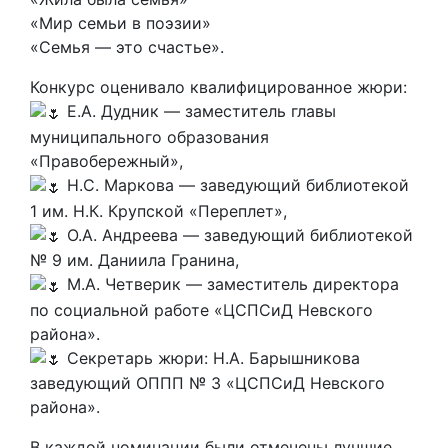
«Мир семьи в поэзии»
«Семья — это счастье».
Конкурс оценивало квалифицированное жюри:
Е.А. Дудник — заместитель главы
муниципального образования
«Правобережный»,
Н.С. Маркова — заведующий библиотекой
1 им. Н.К. Крупской «Переплет»,
О.А. Андреева — заведующий библиотекой
№ 9 им. Даниила Гранина,
М.А. Четверик — заместитель директора
по социальной работе «ЦСПСиД Невского
района».
Секретарь жюри: Н.А. Барышникова
заведующий ОППП № 3 «ЦСПСиД Невского
района».
В каждой номинации были отмечены лучшие