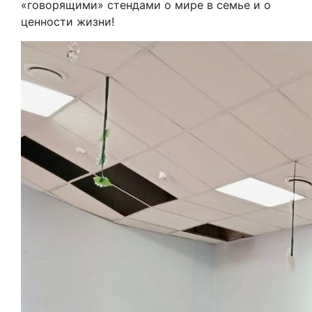
«говорящими» стендами о мире в семье и о
ценности жизни!