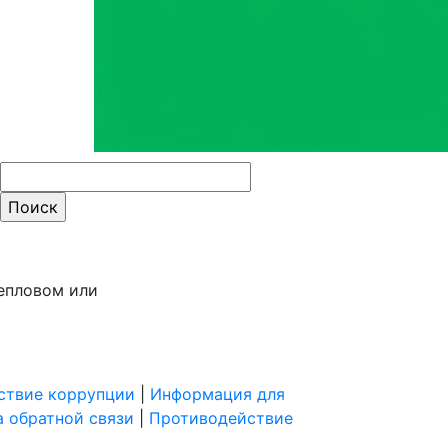
ти:
епловом или
ствие коррупции
|
Информация для
 обратной связи
|
Противодействие