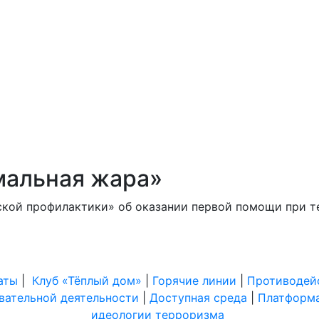
Най
и
Площадки
Контакты
Обратная
Семьям
связь
СВО
мальная жара»
ской профилактики» об оказании первой помощи при т
аты
|
Клуб «Тёплый дом»
|
Горячие линии
|
Противодей
вательной деятельности
|
Доступная среда
|
Платформа
идеологии терроризма