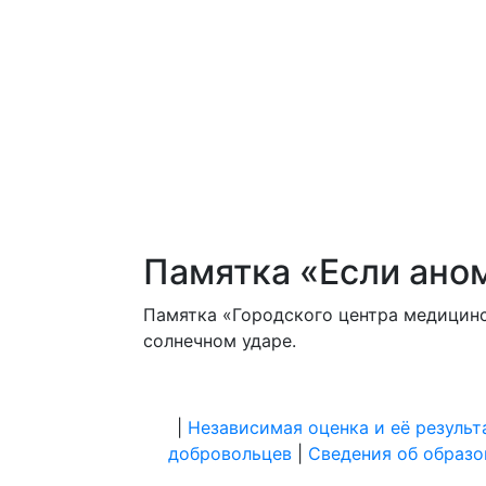
Главная
О
Отделения
Ваканси
нас
Памятка «Если ано
Памятка «Городского центра медицин
солнечном ударе.
|
Независимая оценка и её результ
добровольцев
|
Сведения об образо