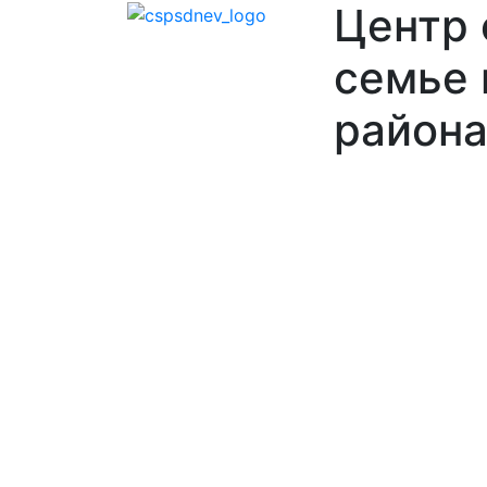
Центр
семье 
района