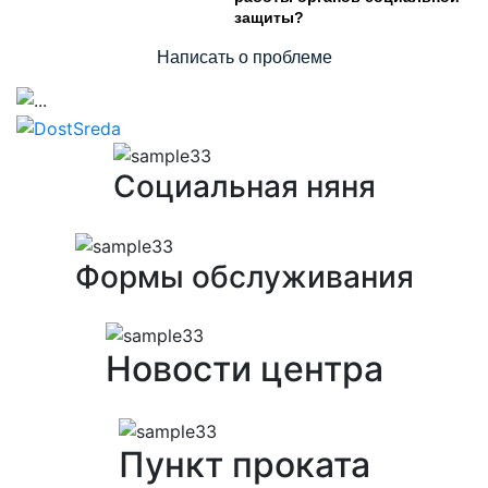
защиты?
Написать о проблеме
Предыдущий
След
Социальная няня
Формы обслуживания
Новости центра
Пункт проката