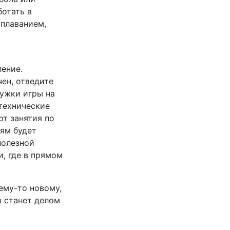
ботать в
 плаванием,
ение.
ен, отведите
ружки игры на
технические
т занятия по
тям будет
полезной
и, где в прямом
ему-то новому,
и станет делом