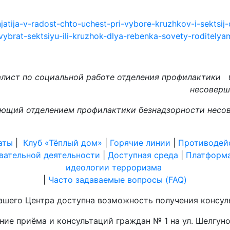
njatija-v-radost-chto-uchest-pri-vybore-kruzhkov-i-sektsij-
k-vybrat-sektsiyu-ili-kruzhok-dlya-rebenka-sovety-roditely
алист по социальной работе отделения профилактики 
несоверш
ующий отделением профилактики безнадзорности несо
аты
|
Клуб «Тёплый дом»
|
Горячие линии
|
Противодей
вательной деятельности
|
Доступная среда
|
Платформа
идеологии терроризма
|
Часто задаваемые вопросы (FAQ)
шего Центра доступна возможность получения консул
ние приёма и консультаций граждан № 1 на ул. Шелгунов