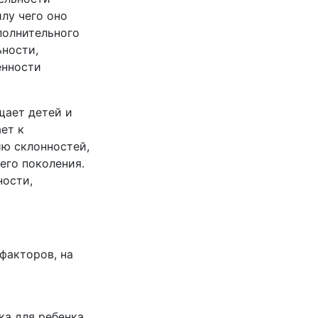
лу чего оно
полнительного
ьности,
енности
щает детей и
ет к
ию склонностей,
его поколения.
ности,
факторов, на
ка для ребенка