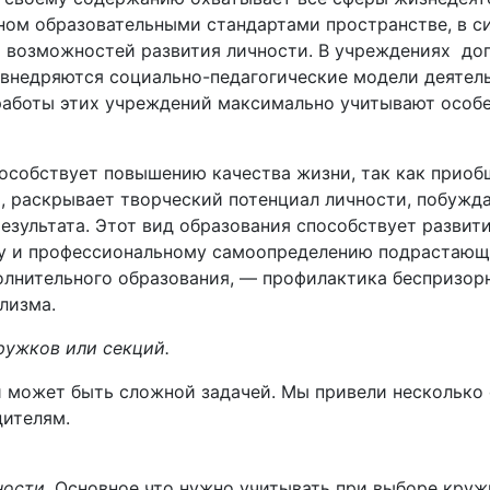
ном образовательными стандартами пространстве, в си
я возможностей развития личности. В учреждениях до
внедряются социально-педагогические модели деятел
 работы этих учреждений максимально учитывают особ
особствует повышению качества жизни, так как приоб
, раскрывает творческий потенциал личности, побужда
зультата. Этот вид образования способствует развит
му и профессиональному самоопределению подрастающ
лнительного образования, — профилактика беспризор
лизма.
ружков или секций.
 может быть сложной задачей. Мы привели несколько 
дителям.
ности.
Основное что нужно учитывать при выборе круж