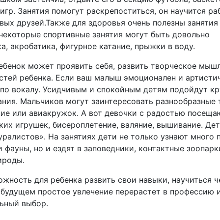
гр. Занятия помогут раскрепоститься, он научится ра
вых друзей.Также для здоровья очень полезны занятия
 некоторые спортивные занятия могут быть довольно
, акробатика, фигурное катание, прыжки в воду.
ебенок может проявить себя, развить творческое мышл
стей ребенка. Если ваш малыш эмоционален и артистич
 по вокалу. Усидчивым и спокойным детям подойдут к
ния. Мальчиков могут заинтересовать разнообразные 
е или авиакружок. А вот девочки с радостью посещаю
ких игрушек, бисероплетение, валяние, вышивание. Де
ралистов». На занятиях дети не только узнают много 
фауны, но и ездят в заповедники, контактные зоопарк
ироды.
жность для ребенка развить свои навыки, научиться ч
 будущем простое увлечение перерастет в профессию 
льный выбор.