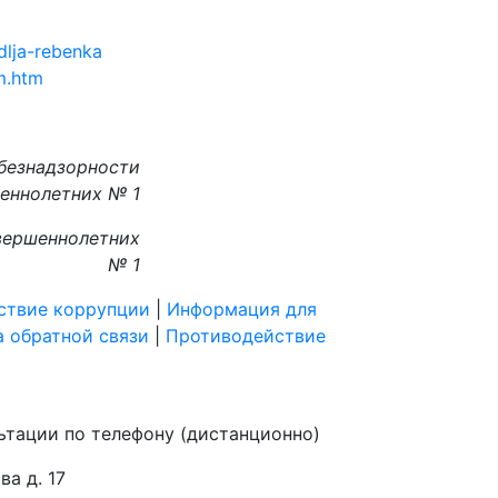
dlja-rebenka
am.htm
безнадзорности
еннолетних № 1
вершеннолетних
№ 1
ствие коррупции
|
Информация для
 обратной связи
|
Противодействие
ьтации по телефону (дистанционно)
а д. 17