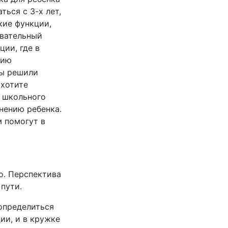
ься с 3-х лет,
кие функции,
овательный
ии, где в
тию
вы решили
 хотите
о школьного
нению ребенка.
м помогут в
о. Перспектива
 пути.
 определиться
ии, и в кружке