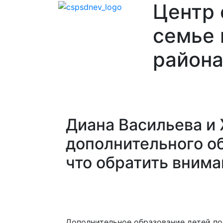
Центр
семье 
района
Главная
О
Отделения
Ваканси
нас
Диана Васильева и
дополнительного об
что обратить внима
Дополнительное образование детей п