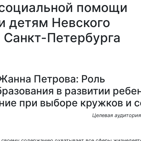
 социальной помощи
и детям Невского
 Санкт-Петербурга
Най
и
Площадки
Контакты
Обратная
Семьям
связь
СВО
 Жанна Петрова: Роль
разования в развитии ребен
ние при выборе кружков и 
Целевая аудитория
о своему содержанию охватывает все сферы жизнедеят