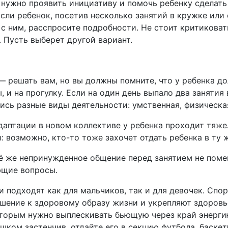
 нужно проявить инициативу и помочь ребенку сделать
Если ребенок, посетив несколько занятий в кружке или 
 с ним, расспросите подробности. Не стоит критиковат
 Пусть выберет другой вариант.
 решать вам, но вы должны помните, что у ребенка д
ы, и на прогулку. Если на один день выпало два занятия
ись разные виды деятельности: умственная, физическа
даптации в новом коллективе у ребенка проходит тяже
 возможно, кто-то тоже захочет отдать ребенка в ту 
ё же непринужденное общение перед занятием не поме
ющие вопросы.
 подходят как для мальчиков, так и для девочек. Спо
шение к здоровому образу жизни и укрепляют здоровь
оторым нужно выплескивать бьющую через край энерги
ишком застенчив, отдайте его в секцию футбола, баске