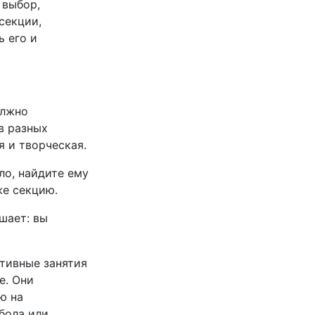
 выбор,
секции,
ь его и
олжно
 в разных
я и творческая.
ло, найдите ему
же секцию.
шает: вы
ртивные занятия
е. Они
ю на
тбола или